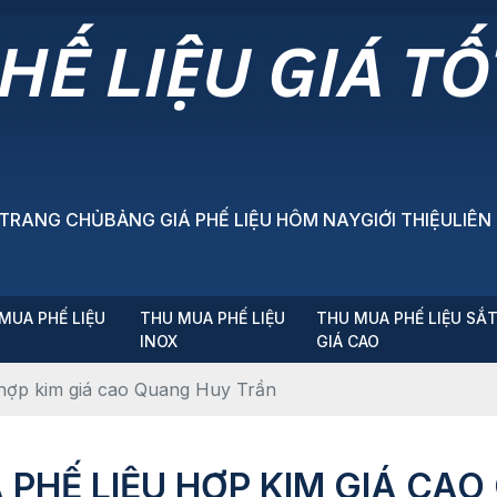
TRANG CHỦ
BẢNG GIÁ PHẾ LIỆU HÔM NAY
GIỚI THIỆU
LIÊN
MUA PHẾ LIỆU
THU MUA PHẾ LIỆU
THU MUA PHẾ LIỆU SẮ
P
INOX
GIÁ CAO
hợp kim giá cao Quang Huy Trần
PHẾ LIỆU HỢP KIM GIÁ CA