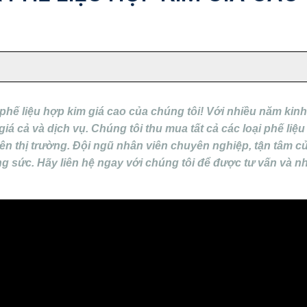
hế liệu hợp kim giá cao của chúng tôi! Với nhiều năm kin
iá cả và dịch vụ. Chúng tôi thu mua tất cả các loại phế li
rên thị trường. Đội ngũ nhân viên chuyên nghiệp, tận tâm c
công sức. Hãy liên hệ ngay với chúng tôi để được tư vấn và