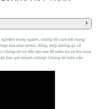
h nghiệm trong ngành, chúng tôi cam kết mang
ệu hợp kim như nhôm, đồng, thép không gỉ, và
ủa chúng tôi sẽ đến tận nơi để kiểm tra và thu mua
 nhận báo giá nhanh chóng! Chúng tôi luôn sẵn