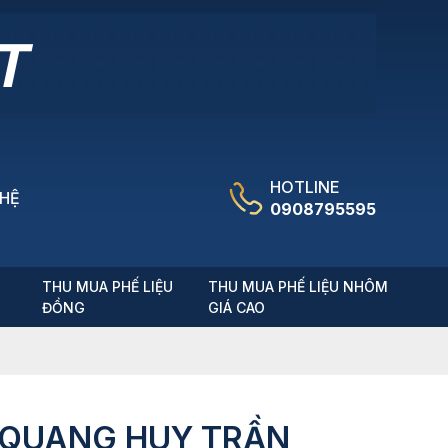
HOTLINE
 HỆ
0908795595
T
THU MUA PHẾ LIỆU
THU MUA PHẾ LIỆU NHÔM
ĐỒNG
GIÁ CAO
O QUANG HUY TRẦN