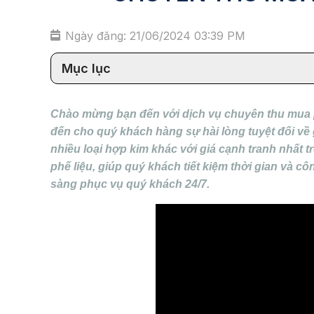
Ngày đăng: 21/06/2024 03:39 PM
Mục lục
Chào mừng bạn đến với dịch vụ chuyên thu mua p
đến cho quý khách hàng sự hài lòng tuyệt đối về g
nhiều loại hợp kim khác với giá cạnh tranh nhất t
phế liệu, giúp quý khách tiết kiệm thời gian và 
sàng phục vụ quý khách 24/7.