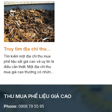
trình CAM KẾT: ☑ Thu mua
nghiệp đã xuất hiện.
nhanh chóng, thanh toán tận
tay 1 lần với giá sát thị trường
nhất ☑ Thu mua không giới
hạn số lượng, loại phế liệu,
không ngại đi xa, kể cả nghỉ lễ
☑ Nhận hợp đồng Thu mua –
Bao tiêu dài hạn và định
kỳ...Hãy gọi cho chúng tôi để
được mức giá tốt nhất và hợp
Truy tìm địa chỉ thu
lý nhất,.. Hotline : 0908795595
mua phế liệu sắt giá
Tìm kiếm một địa chỉ thu mua
cao
phế liệu sắt giá cao và uy tín là
điều cần thiết. Một địa chỉ thu
mua giá cao thường có những
tiêu chuẩn.
THU MUA PHẾ LIỆU GIÁ CAO
Phone:
0908 79 55 95