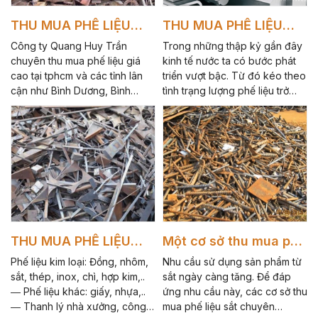
THU MUA PHẾ LIỆU
THU MUA PHẾ LIỆU
GIÁ CAO
GIÁ CAO 2
Công ty Quang Huy Trần
Trong những thập kỷ gần đây
chuyên thu mua phế liệu giá
kinh tế nước ta có bước phát
cao tại tphcm và các tỉnh lân
triển vượt bậc. Từ đó kéo theo
cận như Bình Dương, Bình
tình trạng lượng phế liệu trở
Phước, Đồng Nai, Long An,
thành bài toán phát triển.
Tây Ninh, Vũng Tàu.
THU MUA PHẾ LIỆU
Một cơ sở thu mua phế
GIÁ CAO 1
liệu sắt chuyên nghiệp
Phế liệu kim loại: Đồng, nhôm,
Nhu cầu sử dụng sản phẩm từ
tại Thuận An
sắt, thép, inox, chì, hợp kim,..
sắt ngày càng tăng. Để đáp
― Phế liệu khác: giấy, nhựa,..
ứng nhu cầu này, các cơ sở thu
― Thanh lý nhà xưởng, công
mua phế liệu sắt chuyên