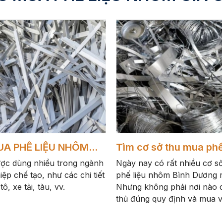
UA PHẾ LIỆU NHÔM
Tìm cơ sở thu mua phế
O 1
nhôm Bình Dương
c dùng nhiều trong ngành
Ngày nay có rất nhiều cơ s
ệp chế tạo, như các chi tiết
phế liệu nhôm Bình Dương r
ô, xe tải, tàu, vv.
Nhưng không phải nơi nào 
thủ đúng quy định và mua v
cao.