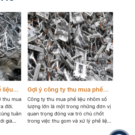
 liệu
Gợi ý công ty thu mua phế
liệu nhôm số lượng lớn
ở thu mua
Công ty thu mua phế liệu nhôm số
a đời.
lượng lớn là một trong những đơn vị
cũng tuân
quan trọng đóng vai trò chủ chốt
ới giá
trong việc thu gom và xử lý phế liệu
nhôm.