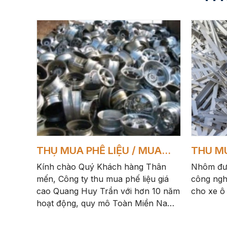
THU MUA PHẾ LIỆU / MUA
THU M
PHẾ LIỆU GIÁ CAO
GIÁ CA
Kính chào Quý Khách hàng Thân
Nhôm đượ
mến, Công ty thu mua phế liệu giá
công nghi
cao Quang Huy Trần với hơn 10 năm
cho xe ô t
hoạt động, quy mô Toàn Miền Nam
bao gồm: Hồ Chí Minh, Đồng Nai,