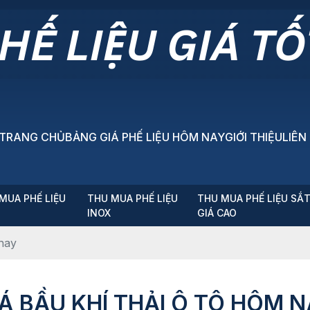
TRANG CHỦ
BẢNG GIÁ PHẾ LIỆU HÔM NAY
GIỚI THIỆU
LIÊN
MUA PHẾ LIỆU
THU MUA PHẾ LIỆU
THU MUA PHẾ LIỆU SẮ
P
INOX
GIÁ CAO
 nay
Á BẦU KHÍ THẢI Ô TÔ HÔM 