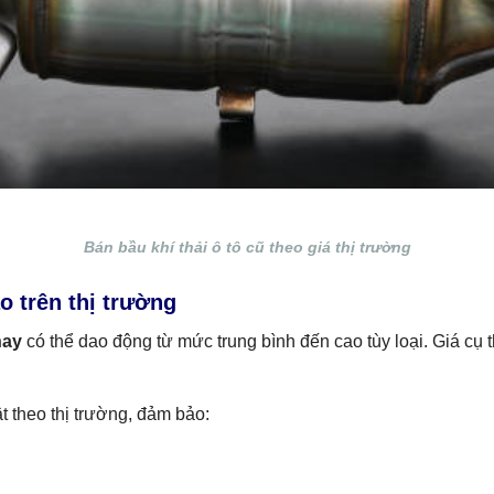
Bán bầu khí thải ô tô cũ theo giá thị trường
o trên thị trường
nay
có thể dao động từ mức trung bình đến cao tùy loại. Giá cụ t
t theo thị trường, đảm bảo: