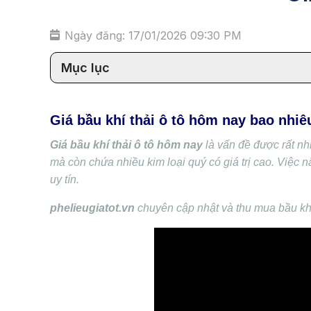
Ngày đăng: 17/01/2026 09:30 PM
Mục lục
Giá bầu khí thải ô tô hôm nay bao nhiê
Giá bầu khí thải ô tô hôm nay
là vấn đề được rất nh
mà còn chứa nhiều kim loại quý có giá trị cao. Việc n
uy tín.
phelieugiatot.vn
chuyên cập nhật và thu mua bầu khí