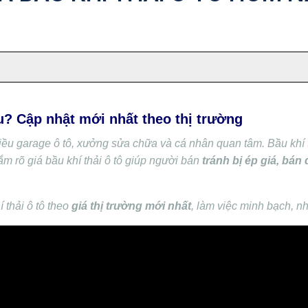
u? Cập nhật mới nhất theo thị trường
iều garage ô tô, xưởng sửa chữa và cá nhân quan tâm. Bầu khí th
ắm rõ giá bầu khí thải ô tô giúp người bán
tránh bị ép giá, bán 
 thải ô tô theo
giá thị trường mới nhất
, làm việc minh bạch, n