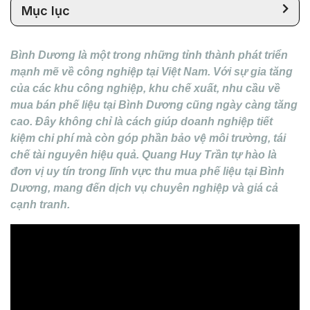
Mục lục
Bình Dương là một trong những tỉnh thành phát triển
mạnh mẽ về công nghiệp tại Việt Nam. Với sự gia tăng
của các khu công nghiệp, khu chế xuất, nhu cầu về
mua bán phế liệu tại Bình Dương cũng ngày càng tăng
cao. Đây không chỉ là cách giúp doanh nghiệp tiết
kiệm chi phí mà còn góp phần bảo vệ môi trường, tái
chế tài nguyên hiệu quả. Quang Huy Trần tự hào là
đơn vị uy tín trong lĩnh vực thu mua phế liệu tại Bình
Dương, mang đến dịch vụ chuyên nghiệp và giá cả
cạnh tranh.