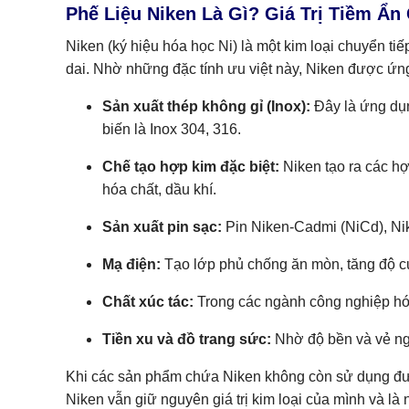
Phế Liệu Niken Là Gì? Giá Trị Tiềm Ẩn
Niken (ký hiệu hóa học Ni) là một kim loại chuyển ti
dai. Nhờ những đặc tính ưu việt này, Niken được ứng 
Sản xuất thép không gỉ (Inox):
Đây là ứng dụn
biến là Inox 304, 316.
Chế tạo hợp kim đặc biệt:
Niken tạo ra các hợ
hóa chất, dầu khí.
Sản xuất pin sạc:
Pin Niken-Cadmi (NiCd), Nike
Mạ điện:
Tạo lớp phủ chống ăn mòn, tăng độ cứ
Chất xúc tác:
Trong các ngành công nghiệp hó
Tiền xu và đồ trang sức:
Nhờ độ bền và vẻ ng
Khi các sản phẩm chứa Niken không còn sử dụng đượ
Niken vẫn giữ nguyên giá trị kim loại của mình và là