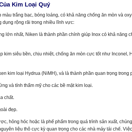
 Của Kim Loại Quý
ếp màu trắng bạc, bóng loáng, có khả năng chống ăn mòn và oxy 
dụng rộng rãi trong nhiều lĩnh vực:
g lớn nhất, Niken là thành phần chính giúp Inox có khả năng ch
p kim siêu bền, chịu nhiệt, chống ăn mòn cực tốt như Inconel, 
n kim loại Hydrua (NiMH), và là thành phần quan trọng trong p
ng và tính thẩm mỹ cho các bề mặt kim loại.
a chất.
oài đẹp.
c, hỏng hóc hoặc là phế phẩm trong quá trình sản xuất, chúng
 nguyên liệu thô cực kỳ quan trọng cho các nhà máy tái chế. Việ