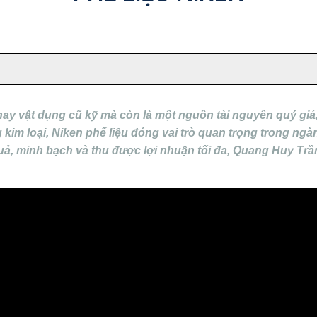
hay vật dụng cũ kỹ mà còn là một nguồn tài nguyên quý giá, 
ng kim loại, Niken phế liệu đóng vai trò quan trọng trong n
quả, minh bạch và thu được lợi nhuận tối đa, Quang Huy Tr