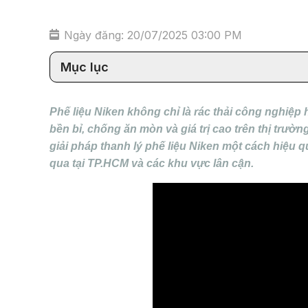
Ngày đăng: 20/07/2025 03:00 PM
Mục lục
Phế liệu Niken không chỉ là rác thải công nghiệp 
bền bỉ, chống ăn mòn và giá trị cao trên thị trườ
giải pháp thanh lý phế liệu Niken một cách hiệu 
qua tại TP.HCM và các khu vực lân cận.