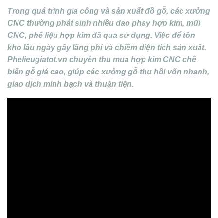
Trong quá trình gia công và sản xuất đồ gỗ, các xưởng
CNC thường phát sinh nhiều dao phay hợp kim, mũi
CNC, phế liệu hợp kim đã qua sử dụng. Việc để tồn
kho lâu ngày gây lãng phí và chiếm diện tích sản xuất.
Phelieugiatot.vn chuyên thu mua hợp kim CNC chế
biến gỗ giá cao, giúp các xưởng gỗ thu hồi vốn nhanh,
giao dịch minh bạch và thuận tiện.