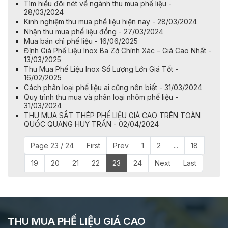
Tìm hiểu đôi nét về ngành thu mua phế liệu -
28/03/2024
Kinh nghiệm thu mua phế liệu hiện nay - 28/03/2024
Nhận thu mua phế liệu đồng - 27/03/2024
Mua bán chì phế liệu - 16/06/2025
Định Giá Phế Liệu Inox Ba Zớ Chính Xác – Giá Cao Nhất -
13/03/2025
Thu Mua Phế Liệu Inox Số Lượng Lớn Giá Tốt -
16/02/2025
Cách phân loại phế liệu ai cũng nên biết - 31/03/2024
Quy trình thu mua và phân loại nhôm phế liệu -
31/03/2024
THU MUA SẮT THÉP PHẾ LIỆU GIÁ CAO TRÊN TOÀN
QUỐC QUANG HUY TRẦN - 02/04/2024
Page 23 / 24
First
Prev
1
2
...
18
19
20
21
22
23
24
Next
Last
THU MUA PHẾ LIỆU GIÁ CAO