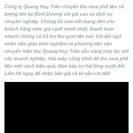
Công ty Quang Huy Trần chuyên thu mua phế liệu số
lượng lớn tại Bình Dương với giá cao và dịch vụ
chuyên nghiệp. Chúng tôi cam kết mang đến cho
khách hàng mức giá cạnh tranh nhất, thanh toán
nhanh chóng và hỗ trợ thu gom tận nơi. Với đội ngũ
nhân viên giàu kinh nghiệm và phương tiện vận
chuyển hiện đại, Quang Huy Trần sẵn sàng hợp tác với
các doanh nghiệp, nhà máy, công trình để thu mua phế
liệu một cách hiệu quả, đảm bảo sự hài lòng tuyệt đối.
Liên hệ ngay để nhận báo giá và tư vấn chi tiết!