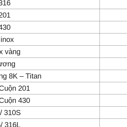
 316
 201
 430
 inox
x vàng
gương
ng 8K – Titan
 Cuộn 201
 Cuộn 430
0/ 310S
/ 316L