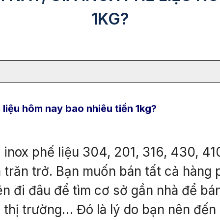
1KG?
ế liệu hôm nay bao nhiêu tiền 1kg?
iá inox phế liệu 304, 201, 316, 430, 
n trăn trở. Bạn muốn bán tất cả hàng 
ên đi đâu để tìm cơ sở gần nhà để bán
ra thị trường… Đó là lý do bạn nên đến