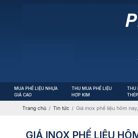
MUA PHẾ LIỆU NHỰA
THU MUA PHẾ LIỆU
THU 
GIÁ CAO
HƠP KIM
THÉ
Trang chủ
Tin tức
Giá inox phế liệu hôm nay,
GIÁ INOX PHẾ LIỆU HÔ