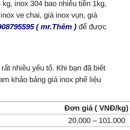
4 kg, inox 304 bao nhiêu tiền 1kg,
inox ve chai, giá inox vụn, giá
908795595
( mr.Thêm
)
để được
ất nhiều yếu tố. Khi bạn đã biết
ham khảo bảng giá inox phế liệu
Đơn giá ( VNĐ/kg)
20.000 – 101.000