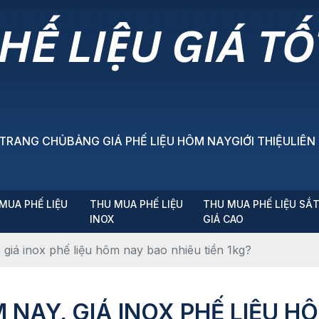
TRANG CHỦ
BẢNG GIÁ PHẾ LIỆU HÔM NAY
GIỚI THIỆU
LIÊN
MUA PHẾ LIỆU
THU MUA PHẾ LIỆU
THU MUA PHẾ LIỆU SẮ
P
INOX
GIÁ CAO
 giá inox phế liệu hôm nay bao nhiêu tiền 1kg?
M NAY, GIÁ INOX PHẾ LIỆU H