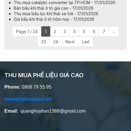
Thu mua catalytic converter tại TP.HCM - 17/01/2026
Bán bầu khí thải ô tô giá cao - 17/01/2026
Thu mua bầu lọc khí thải xe hơi - 17/01/2026
Giá bầu khí thải ô tô hôm nay - 17/01/2026
Page 1 / 24
1
2
3
4
5
6
7
...
23
24
Next
Last
THU MUA PHẾ LIỆU GIÁ CAO
Phone:
0908 79 55 95
www.phelieugiatot.vn
Email:
quanghuytran1368@gmail.com