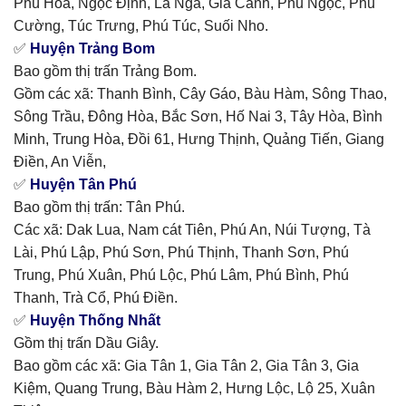
Phú Hòa, Ngọc Định, La Ngà, Gia Canh, Phú Ngọc, Phú
Cường, Túc Trưng, Phú Túc, Suối Nho.
✅
Huyện Trảng Bom
Bao gồm thị trấn Trảng Bom.
Gồm các xã: Thanh Bình, Cây Gáo, Bàu Hàm, Sông Thao,
Sông Trầu, Đông Hòa, Bắc Sơn, Hố Nai 3, Tây Hòa, Bình
Minh, Trung Hòa, Đồi 61, Hưng Thịnh, Quảng Tiến, Giang
Điền, An Viễn,
✅
Huyện Tân Phú
Bao gồm thị trấn: Tân Phú.
Các xã: Dak Lua, Nam cát Tiên, Phú An, Núi Tượng, Tà
Lài, Phú Lập, Phú Sơn, Phú Thịnh, Thanh Sơn, Phú
Trung, Phú Xuân, Phú Lộc, Phú Lâm, Phú Bình, Phú
Thanh, Trà Cổ, Phú Điền.
✅
Huyện Thống Nhất
Gồm thị trấn Dầu Giây.
Bao gồm các xã: Gia Tân 1, Gia Tân 2, Gia Tân 3, Gia
Kiệm, Quang Trung, Bàu Hàm 2, Hưng Lộc, Lộ 25, Xuân