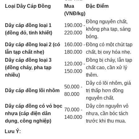
Loại Dây Cáp Đồng
Mua
Đặc Điểm
(VNĐ/kg)
Đồng nguyên chất,
Dây cáp đồng loại 1
190.000 -
không pha tạp, sáng
(đồng đỏ, tinh khiết)
220.000
bóng.
Dây cáp đồng loại 2 (có
160.000 -
Đồng có một chút tạp
lẫn tạp chất nhẹ)
180.000
chất, bị oxy hóa nhẹ.
Dây cáp đồng loại 3
Đồng bị cháy, lẫn tạp
120.000 -
(đồng cháy, pha tạp
chất cao, cần xử lý
150.000
nhiều)
thêm.
Dây có lõi nhôm, giá
50.000 -
Dây cáp đồng lõi nhôm
trị thấp hơn đồng
80.000
nguyên chất.
Dây cáp đồng có vỏ bọc
Dây còn nguyên vỏ
70.000 -
nhựa (cáp điện dân
nhựa, cần bóc tách
140.000
dụng, công nghiệp)
trước khi thu mua.
Lưu Ý: