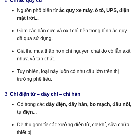
2.
Chì ắc quy cũ
Nguồn phổ biến từ
ắc quy xe máy, ô tô, UPS, điện
mặt trời...
Gồm các bản cực và oxit chì bên trong bình ắc quy
đã qua sử dụng.
Giá thu mua thấp hơn chì nguyên chất do có lẫn axit,
nhựa và tạp chất.
Tuy nhiên, loại này luôn có nhu cầu lớn trên thị
trường phế liệu.
3.
Chì điện tử – dây chì – chì hàn
Có trong các
dây điện, dây hàn, bo mạch, đầu nối,
tụ điện...
Dễ thu gom từ các xưởng điện tử, cơ khí, sửa chữa
thiết bị.