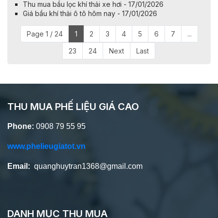
Thu mua bầu lọc khí thải xe hơi - 17/01/2026
Giá bầu khí thải ô tô hôm nay - 17/01/2026
Page 1 / 24
1
2
3
4
5
6
7
...
23
24
Next
Last
THU MUA PHẾ LIỆU GIÁ CAO
Phone:
0908 79 55 95
www.phelieugiatot.vn
Email:
quanghuytran1368@gmail.com
DANH MỤC THU MUA