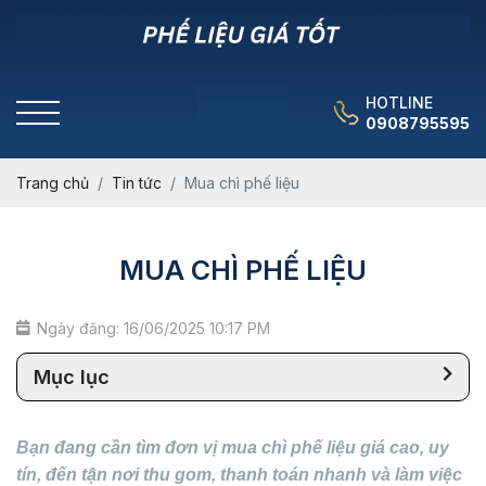
HOTLINE
0908795595
Trang chủ
Tin tức
Mua chì phế liệu
MUA CHÌ PHẾ LIỆU
Ngày đăng: 16/06/2025 10:17 PM
Mục lục
Bạn đang cần tìm đơn vị mua chì phế liệu giá cao, uy
tín, đến tận nơi thu gom, thanh toán nhanh và làm việc