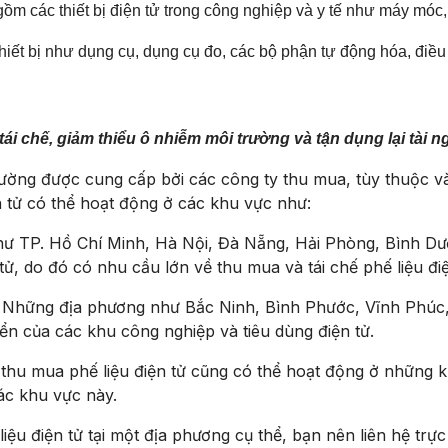
gồm các thiết bị điện tử trong công nghiệp và y tế như máy móc, t
thiết bị như dụng cụ, dụng cụ đo, các bộ phận tự động hóa, điều 
tái chế, giảm thiểu ô nhiễm môi trường và tận dụng lại tài
hường được cung cấp bởi các công ty thu mua, tùy thuộc vào
 tử có thể hoạt động ở các khu vực như:
hư TP. Hồ Chí Minh, Hà Nội, Đà Nẵng, Hải Phòng, Bình Dươn
tử, do đó có nhu cầu lớn về thu mua và tái chế phế liệu điệ
: Những địa phương như Bắc Ninh, Bình Phước, Vĩnh Phúc, 
iển của các khu công nghiệp và tiêu dùng điện tử.
 thu mua phế liệu điện tử cũng có thể hoạt động ở những 
ác khu vực này.
 liệu điện tử tại một địa phương cụ thể, bạn nên liên hệ tr