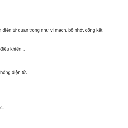
ện điện tử quan trọng như vi mạch, bộ nhớ, cổng kết
iều khiển...
thống điện tử.
c.