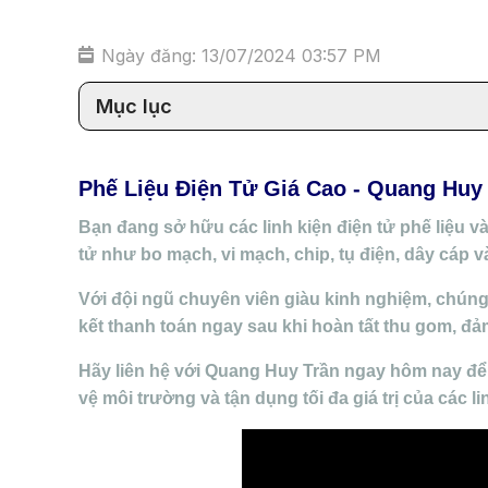
Ngày đăng: 13/07/2024 03:57 PM
Mục lục
Phế Liệu Điện Tử Giá Cao - Quang Huy
Bạn đang sở hữu các linh kiện điện tử phế liệu v
tử như bo mạch, vi mạch, chip, tụ điện, dây cáp và
Với đội ngũ chuyên viên giàu kinh nghiệm, chúng
kết thanh toán ngay sau khi hoàn tất thu gom, đả
Hãy liên hệ với Quang Huy Trần ngay hôm nay để 
vệ môi trường và tận dụng tối đa giá trị của các li