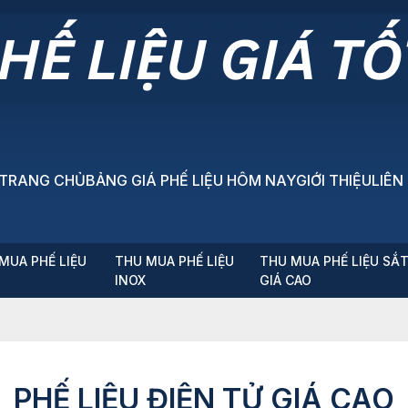
TRANG CHỦ
BẢNG GIÁ PHẾ LIỆU HÔM NAY
GIỚI THIỆU
LIÊN
MUA PHẾ LIỆU
THU MUA PHẾ LIỆU
THU MUA PHẾ LIỆU SẮ
P
INOX
GIÁ CAO
PHẾ LIỆU ĐIỆN TỬ GIÁ CAO