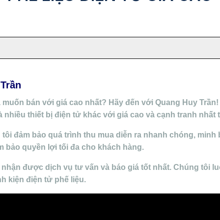
 Trần
à muốn bán với giá cao nhất? Hãy đến với Quang Huy Trần! 
 nhiều thiết bị điện tử khác với giá cao và cạnh tranh nhất t
 tôi đảm bảo quá trình thu mua diễn ra nhanh chóng, minh 
m bảo quyền lợi tối đa cho khách hàng.
nhận được dịch vụ tư vấn và báo giá tốt nhất. Chúng tôi 
nh kiện điện tử phế liệu.