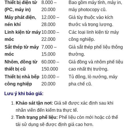
Thiết bị điện tử
8.000 –
Bao gồm máy tính, máy in,
(PC, máy in)
20.000
máy photocopy cũ.
Máy phát điện,
12.000 –
Giá tùy thuộc vào kích
nén khí
28.000
thước và trọng lượng.
Linh kiện từ máy
10.000 –
Các loại linh kiện từ máy
móc
22.000
công nghiệp.
Sắt thép từ máy
7.000 –
Giá sắt thép phế liệu thông
móc
15.000
thường.
Nhôm, đồng từ
60.000 –
Giá đồng và nhôm phế liệu
thiết bị cũ
150.000
cao nhất thị trường.
Thiết bị nhà bếp
10.000 –
Tủ đông, lò nướng, máy
công nghiệp
20.000
pha chế cũ.
Lưu ý khi báo giá:
Khảo sát tận nơi:
Giá sẽ được xác định sau khi
nhân viên đến kiểm tra thực tế.
Tình trạng phế liệu:
Phế liệu còn mới hoặc có thể
tái sử dụng sẽ được định giá cao hơn.