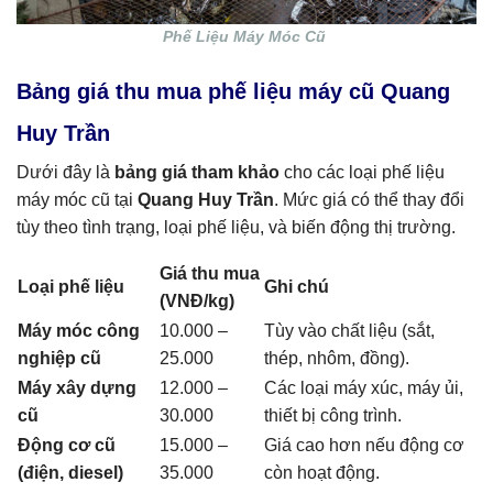
Phế Liệu Máy Móc Cũ
Bảng giá thu mua phế liệu máy cũ Quang
Huy Trần
Dưới đây là
bảng giá tham khảo
cho các loại phế liệu
máy móc cũ tại
Quang Huy Trần
. Mức giá có thể thay đổi
tùy theo tình trạng, loại phế liệu, và biến động thị trường.
Giá thu mua
Loại phế liệu
Ghi chú
(VNĐ/kg)
Máy móc công
10.000 –
Tùy vào chất liệu (sắt,
nghiệp cũ
25.000
thép, nhôm, đồng).
Máy xây dựng
12.000 –
Các loại máy xúc, máy ủi,
cũ
30.000
thiết bị công trình.
Động cơ cũ
15.000 –
Giá cao hơn nếu động cơ
(điện, diesel)
35.000
còn hoạt động.