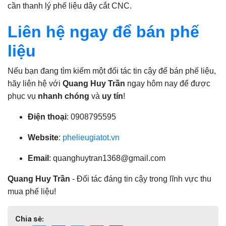
cần thanh lý phế liệu dây cắt CNC.
Liên hệ ngay để bán phế
liệu
Nếu bạn đang tìm kiếm một đối tác tin cậy để bán phế liệu,
hãy liên hệ với
Quang Huy Trần
ngay hôm nay để được
phục vụ
nhanh chóng
và
uy tín
!
Điện thoại
: 0908795595
Website
:
phelieugiatot.vn
Email
:
quanghuytran1368@gmail.com
Quang Huy Trần
- Đối tác đáng tin cậy trong lĩnh vực thu
mua phế liệu!
Chia sẻ: