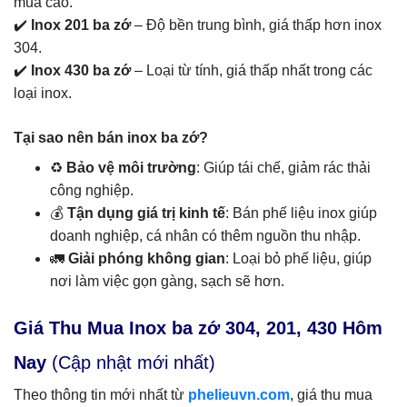
mua cao.
✔️
Inox 201 ba zớ
– Độ bền trung bình, giá thấp hơn inox
304.
✔️
Inox 430 ba zớ
– Loại từ tính, giá thấp nhất trong các
loại inox.
Tại sao nên bán inox ba zớ?
♻
Bảo vệ môi trường
: Giúp tái chế, giảm rác thải
công nghiệp.
💰
Tận dụng giá trị kinh tế
: Bán phế liệu inox giúp
doanh nghiệp, cá nhân có thêm nguồn thu nhập.
🚛
Giải phóng không gian
: Loại bỏ phế liệu, giúp
nơi làm việc gọn gàng, sạch sẽ hơn.
Giá Thu Mua Inox ba zớ 304, 201, 430 Hôm
Nay
(Cập nhật mới nhất)
Theo thông tin mới nhất từ
phelieuvn.com
, giá thu mua