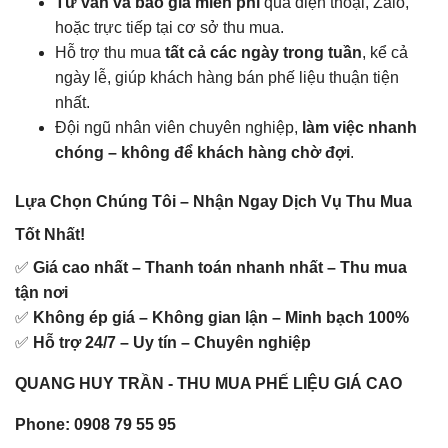
Tư vấn và báo giá miễn phí
qua điện thoại, Zalo,
hoặc trực tiếp tại cơ sở thu mua.
Hỗ trợ thu mua
tất cả các ngày trong tuần
, kể cả
ngày lễ, giúp khách hàng bán phế liệu thuận tiện
nhất.
Đội ngũ nhân viên chuyên nghiệp,
làm việc nhanh
chóng – không để khách hàng chờ đợi
.
Lựa Chọn Chúng Tôi – Nhận Ngay Dịch Vụ Thu Mua
Tốt Nhất!
✅
Giá cao nhất – Thanh toán nhanh nhất – Thu mua
tận nơi
✅
Không ép giá – Không gian lận – Minh bạch 100%
✅
Hỗ trợ 24/7 – Uy tín – Chuyên nghiệp
QUANG HUY TRẦN - THU MUA PHẾ LIỆU GIÁ CAO
Phone: 0908 79 55 95