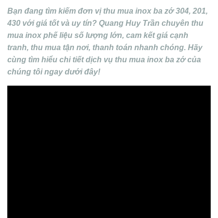
Bạn đang tìm kiếm đơn vị thu mua inox ba zớ 304, 201,
430 với giá tốt và uy tín? Quang Huy Trần chuyên thu
mua inox phế liệu số lượng lớn, cam kết giá cạnh
tranh, thu mua tận nơi, thanh toán nhanh chóng. Hãy
cùng tìm hiểu chi tiết dịch vụ thu mua inox ba zớ của
chúng tôi ngay dưới đây!