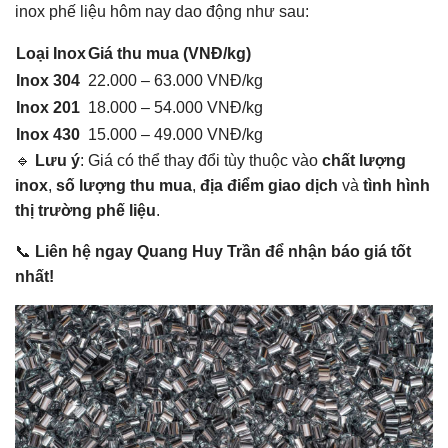
inox phế liệu hôm nay dao động như sau:
Loại Inox
Giá thu mua (VNĐ/kg)
Inox 304
22.000 – 63.000 VNĐ/kg
Inox 201
18.000 – 54.000 VNĐ/kg
Inox 430
15.000 – 49.000 VNĐ/kg
🔹
Lưu ý
: Giá có thể thay đổi tùy thuộc vào
chất lượng
inox
,
số lượng thu mua
,
địa điểm giao dịch
và
tình hình
thị trường phế liệu
.
📞
Liên hệ ngay Quang Huy Trần để nhận báo giá tốt
nhất!