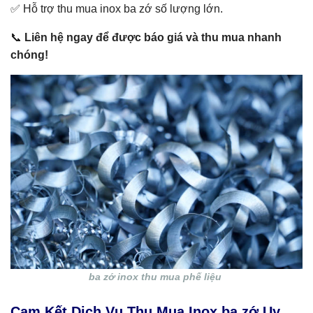
✅ Hỗ trợ thu mua inox ba zớ số lượng lớn.
📞
Liên hệ ngay để được báo giá và thu mua nhanh
chóng!
ba zớ inox thu mua phế liệu
Cam Kết Dịch Vụ Thu Mua Inox ba zớ Uy