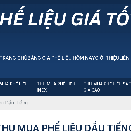
TRANG CHỦ
BẢNG GIÁ PHẾ LIỆU HÔM NAY
GIỚI THIỆU
LIÊN
MUA PHẾ LIỆU
THU MUA PHẾ LIỆU
THU MUA PHẾ LIỆU SẮ
P
INOX
GIÁ CAO
ệu Dầu Tiếng
THU MUA PHẾ LIỆU DẦU TIẾN