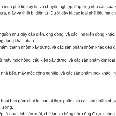
hu mua phế liệu uy tín và chuyên nghiệp, đáp ứng nhu cầu của 
ựa, giấy và thiết bị điện tử. Dưới đây là các loại phế liệu mà c
nguồn như dây cáp điện, ống đồng, và các linh kiện đồng khác. 
ng dụng khác nhau.
 phẩm, thanh nhôm xây dựng, và các sản phẩm nhôm khác đều đư
 từ máy móc hỏng, cấu kiện xây dựng, và các sản phẩm kim loại
t bị nhà bếp, máy móc công nghiệp, và các sản phẩm inox khác. 
h hoạt bao gồm chai lọ, bao bì thực phẩm, và các sản phẩm nhự
 lượng.
ệp từ quá trình sản xuất, chế tạo và hỏng hóc cũng được chún