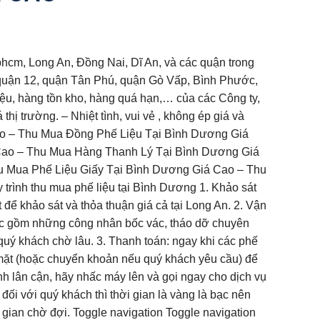
hcm, Long An, Đồng Nai, Dĩ An, và các quận trong
1, quận 12, quận Tân Phú, quận Gò Vấp, Bình Phước,
iệu, hàng tồn kho, hàng quá hạn,… của các Công ty,
ị trường. – Nhiệt tình, vui vẻ , không ép giá và
ao – Thu Mua Đồng Phế Liệu Tại Bình Dương Giá
Cao – Thu Mua Hàng Thanh Lý Tại Bình Dương Giá
 Mua Phế Liệu Giấy Tại Bình Dương Giá Cao – Thu
ình thu mua phế liệu tại Bình Dương 1. Khảo sát
 để khảo sát và thỏa thuận giá cả tại Long An. 2. Vận
lực gồm những công nhân bốc vác, tháo dỡ chuyên
quý khách chờ lâu. 3. Thanh toán: ngay khi các phế
n mặt (hoặc chuyển khoản nếu quý khách yêu cầu) để
 lân cận, hãy nhấc máy lên và gọi ngay cho dịch vụ
ối với quý khách thì thời gian là vàng là bạc nên
gian chờ đợi. Toggle navigation Toggle navigation