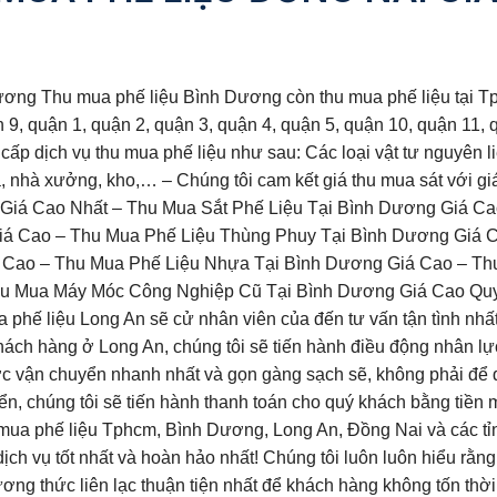
ơng Thu mua phế liệu Bình Dương còn thu mua phế liệu tại Tp
n 9, quận 1, quận 2, quận 3, quận 4, quận 5, quận 10, quận 1
p dịch vụ thu mua phế liệu như sau: Các loại vật tư nguyên l
hà xưởng, kho,… – Chúng tôi cam kết giá thu mua sát với giá th
 Giá Cao Nhất – Thu Mua Sắt Phế Liệu Tại Bình Dương Giá C
iá Cao – Thu Mua Phế Liệu Thùng Phuy Tại Bình Dương Giá 
Cao – Thu Mua Phế Liệu Nhựa Tại Bình Dương Giá Cao – Thu
 Mua Máy Móc Công Nghiệp Cũ Tại Bình Dương Giá Cao Quy tr
 phế liệu Long An sẽ cử nhân viên của đến tư vấn tận tình nhất
khách hàng ở Long An, chúng tôi sẽ tiến hành điều động nhân 
ược vận chuyển nhanh nhất và gọn gàng sạch sẽ, không phải để 
yển, chúng tôi sẽ tiến hành thanh toán cho quý khách bằng tiề
ua phế liệu Tphcm, Bình Dương, Long An, Đồng Nai và các tỉnh
 vụ tốt nhất và hoàn hảo nhất! Chúng tôi luôn luôn hiểu rằng đ
g thức liên lạc thuận tiện nhất để khách hàng không tốn thời 