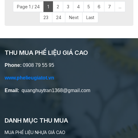
Page 1 / 24
1
2
3
4
5
6
7
...
23
24
Next
Last
THU MUA PHẾ LIỆU GIÁ CAO
Phone:
0908 79 55 95
www.phelieugiatot.vn
Email:
quanghuytran1368@gmail.com
DANH MỤC THU MUA
MUA PHẾ LIỆU NHỰA GIÁ CAO