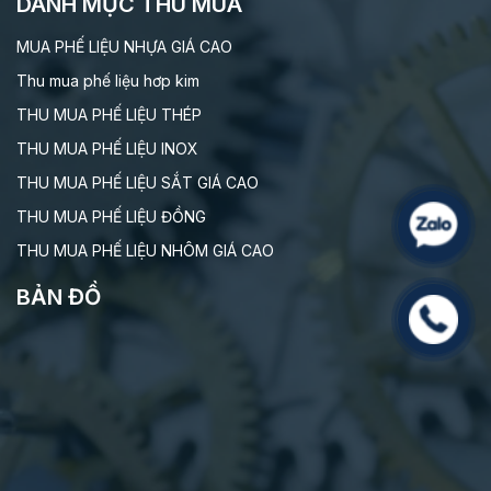
DANH MỤC THU MUA
MUA PHẾ LIỆU NHỰA GIÁ CAO
Thu mua phế liệu hơp kim
THU MUA PHẾ LIỆU THÉP
THU MUA PHẾ LIỆU INOX
THU MUA PHẾ LIỆU SẮT GIÁ CAO
THU MUA PHẾ LIỆU ĐỒNG
THU MUA PHẾ LIỆU NHÔM GIÁ CAO
BẢN ĐỒ