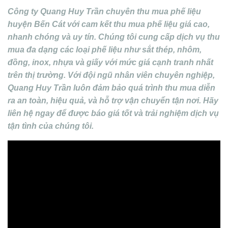
Công ty Quang Huy Trần chuyên thu mua phế liệu
huyện Bến Cát với cam kết thu mua phế liệu giá cao,
nhanh chóng và uy tín. Chúng tôi cung cấp dịch vụ thu
mua đa dạng các loại phế liệu như sắt thép, nhôm,
đồng, inox, nhựa và giấy với mức giá cạnh tranh nhất
trên thị trường. Với đội ngũ nhân viên chuyên nghiệp,
Quang Huy Trần luôn đảm bảo quá trình thu mua diễn
ra an toàn, hiệu quả, và hỗ trợ vận chuyển tận nơi. Hãy
liên hệ ngay để được báo giá tốt và trải nghiệm dịch vụ
tận tình của chúng tôi.