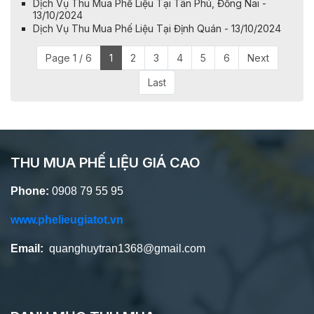
Dịch Vụ Thu Mua Phế Liệu Tại Tân Phú, Đồng Nai -
13/10/2024
Dịch Vụ Thu Mua Phế Liệu Tại Định Quán - 13/10/2024
Page 1 / 6
1
2
3
4
5
6
Next
Last
THU MUA PHẾ LIỆU GIÁ CAO
Phone:
0908 79 55 95
www.phelieugiatot.vn
Email:
quanghuytran1368@gmail.com