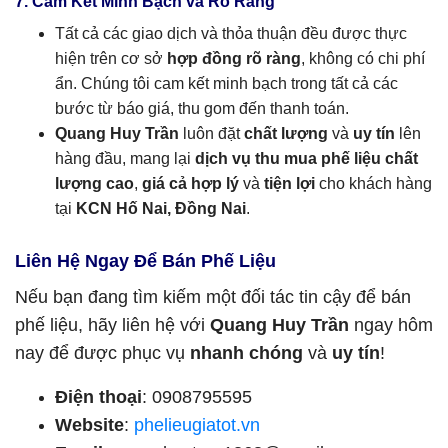
7. Cam Kết Minh Bạch và Rõ Ràng
Tất cả các giao dịch và thỏa thuận đều được thực
hiện trên cơ sở
hợp đồng rõ ràng
, không có chi phí
ẩn. Chúng tôi cam kết minh bạch trong tất cả các
bước từ báo giá, thu gom đến thanh toán.
Quang Huy Trần
luôn đặt
chất lượng
và
uy tín
lên
hàng đầu, mang lại
dịch vụ thu mua phế liệu chất
lượng cao
,
giá cả hợp lý
và
tiện lợi
cho khách hàng
tại
KCN Hố Nai, Đồng Nai
.
Liên Hệ Ngay Để Bán Phế Liệu
Nếu bạn đang tìm kiếm một đối tác tin cậy để bán
phế liệu, hãy liên hệ với
Quang Huy Trần
ngay hôm
nay để được phục vụ
nhanh chóng
và
uy tín
!
Điện thoại
: 0908795595
Website
:
phelieugiatot.vn