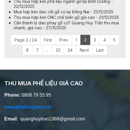
Thu mua hợp kim phế liệu ngành gỗ tại Bình Dương -
22/12/2025
Mua hợp kim dao cắt gỗ cũ tại Đồng Nai - 21/12/2025
Thu mua hợp kim CNC chế biến gỗ giá cao - 21/12/2025
Cần thanh lý dao phay gỗ cũ? Quang Huy Trần thu mua
nhanh, giá cao - 27/11/2025
Page 2 / 24
First
Prev
1
2
3
4
5
6
7
...
23
24
Next
Last
THU MUA PHẾ LIỆU GIÁ CAO
Phone:
0908 79 55 95
www.phelieugiatot.vn
Email:
quanghuytran1368@gmail.com