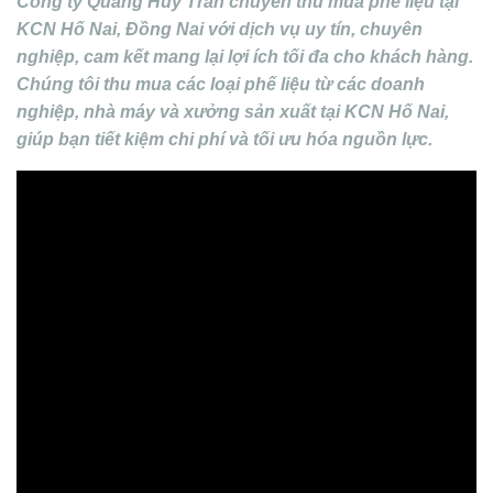
Công ty Quang Huy Trần chuyên thu mua phế liệu tại
KCN Hố Nai, Đồng Nai với dịch vụ uy tín, chuyên
nghiệp, cam kết mang lại lợi ích tối đa cho khách hàng.
Chúng tôi thu mua các loại phế liệu từ các doanh
nghiệp, nhà máy và xưởng sản xuất tại KCN Hố Nai,
giúp bạn tiết kiệm chi phí và tối ưu hóa nguồn lực.