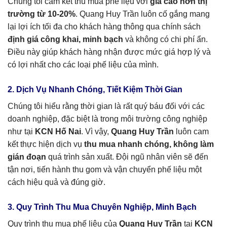
Chúng tôi cam kết thu mua phế liệu với
giá cao hơn thị
trường từ 10-20%
. Quang Huy Trần luôn cố gắng mang
lại lợi ích tối đa cho khách hàng thông qua chính sách
định giá công khai, minh bạch
và không có chi phí ẩn.
Điều này giúp khách hàng nhận được mức giá hợp lý và
có lợi nhất cho các loại phế liệu của mình.
2. Dịch Vụ Nhanh Chóng, Tiết Kiệm Thời Gian
Chúng tôi hiểu rằng thời gian là rất quý báu đối với các
doanh nghiệp, đặc biệt là trong môi trường công nghiệp
như tại
KCN Hố Nai
. Vì vậy,
Quang Huy Trần
luôn cam
kết thực hiện dịch vụ
thu mua nhanh chóng, không làm
gián đoạn
quá trình sản xuất. Đội ngũ nhân viên sẽ đến
tận nơi, tiến hành thu gom và vận chuyển phế liệu một
cách hiệu quả và đúng giờ.
3. Quy Trình Thu Mua Chuyên Nghiệp, Minh Bạch
Quy trình thu mua phế liệu của
Quang Huy Trần
tại
KCN