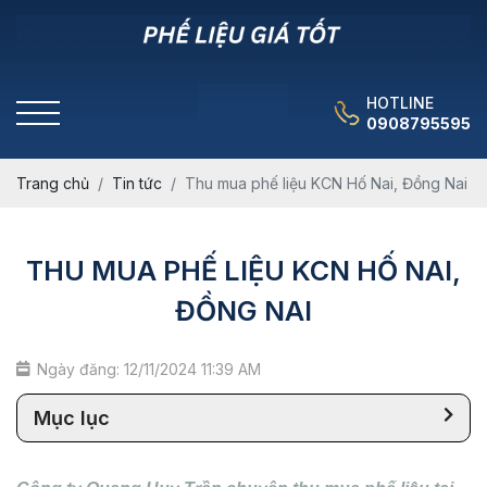
HOTLINE
0908795595
Trang chủ
Tin tức
Thu mua phế liệu KCN Hố Nai, Đồng Nai
THU MUA PHẾ LIỆU KCN HỐ NAI,
ĐỒNG NAI
Ngày đăng: 12/11/2024 11:39 AM
Mục lục