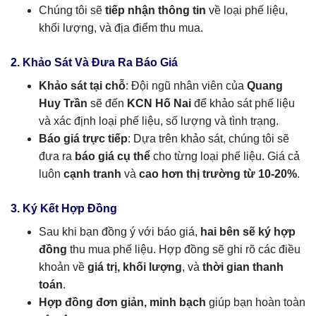
Chúng tôi sẽ
tiếp nhận thông tin
về loại phế liệu,
khối lượng, và địa điểm thu mua.
2. Khảo Sát Và Đưa Ra Báo Giá
Khảo sát tại chỗ
: Đội ngũ nhân viên của
Quang
Huy Trần
sẽ đến
KCN Hố Nai
để khảo sát phế liệu
và xác định loại phế liệu, số lượng và tình trạng.
Báo giá trực tiếp
: Dựa trên khảo sát, chúng tôi sẽ
đưa ra
báo giá cụ thể
cho từng loại phế liệu. Giá cả
luôn
cạnh tranh
và
cao hơn thị trường từ 10-20%
.
3. Ký Kết Hợp Đồng
Sau khi bạn đồng ý với báo giá,
hai bên sẽ ký hợp
đồng
thu mua phế liệu. Hợp đồng sẽ ghi rõ các điều
khoản về
giá trị, khối lượng
, và
thời gian thanh
toán
.
Hợp đồng đơn giản, minh bạch
giúp bạn hoàn toàn