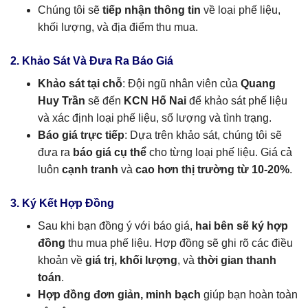
Chúng tôi sẽ
tiếp nhận thông tin
về loại phế liệu,
khối lượng, và địa điểm thu mua.
2. Khảo Sát Và Đưa Ra Báo Giá
Khảo sát tại chỗ
: Đội ngũ nhân viên của
Quang
Huy Trần
sẽ đến
KCN Hố Nai
để khảo sát phế liệu
và xác định loại phế liệu, số lượng và tình trạng.
Báo giá trực tiếp
: Dựa trên khảo sát, chúng tôi sẽ
đưa ra
báo giá cụ thể
cho từng loại phế liệu. Giá cả
luôn
cạnh tranh
và
cao hơn thị trường từ 10-20%
.
3. Ký Kết Hợp Đồng
Sau khi bạn đồng ý với báo giá,
hai bên sẽ ký hợp
đồng
thu mua phế liệu. Hợp đồng sẽ ghi rõ các điều
khoản về
giá trị, khối lượng
, và
thời gian thanh
toán
.
Hợp đồng đơn giản, minh bạch
giúp bạn hoàn toàn