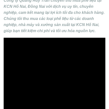
Công ty Quang Huy Trần chuyên thu mua phế liệu tại
KCN Hố Nai, Đồng Nai với dịch vụ uy tín, chuyên
nghiệp, cam kết mang lại lợi ích tối đa cho khách hàng.
Chúng tôi thu mua các loại phế liệu từ các doanh
nghiệp, nhà máy và xưởng sản xuất tại KCN Hố Nai,
giúp bạn tiết kiệm chi phí và tối ưu hóa nguồn lực.