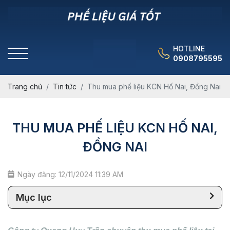
HOTLINE
0908795595
Trang chủ
Tin tức
Thu mua phế liệu KCN Hố Nai, Đồng Nai
THU MUA PHẾ LIỆU KCN HỐ NAI,
ĐỒNG NAI
Ngày đăng: 12/11/2024 11:39 AM
Mục lục