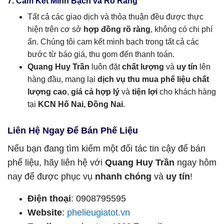
7. Cam Kết Minh Bạch và Rõ Ràng
Tất cả các giao dịch và thỏa thuận đều được thực
hiện trên cơ sở
hợp đồng rõ ràng
, không có chi phí
ẩn. Chúng tôi cam kết minh bạch trong tất cả các
bước từ báo giá, thu gom đến thanh toán.
Quang Huy Trần
luôn đặt
chất lượng
và
uy tín
lên
hàng đầu, mang lại
dịch vụ thu mua phế liệu chất
lượng cao
,
giá cả hợp lý
và
tiện lợi
cho khách hàng
tại
KCN Hố Nai, Đồng Nai
.
Liên Hệ Ngay Để Bán Phế Liệu
Nếu bạn đang tìm kiếm một đối tác tin cậy để bán
phế liệu, hãy liên hệ với
Quang Huy Trần
ngay hôm
nay để được phục vụ
nhanh chóng
và
uy tín
!
Điện thoại
: 0908795595
Website
:
phelieugiatot.vn