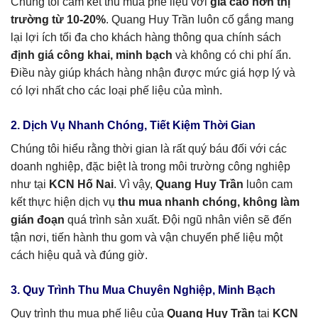
Chúng tôi cam kết thu mua phế liệu với
giá cao hơn thị
trường từ 10-20%
. Quang Huy Trần luôn cố gắng mang
lại lợi ích tối đa cho khách hàng thông qua chính sách
định giá công khai, minh bạch
và không có chi phí ẩn.
Điều này giúp khách hàng nhận được mức giá hợp lý và
có lợi nhất cho các loại phế liệu của mình.
2. Dịch Vụ Nhanh Chóng, Tiết Kiệm Thời Gian
Chúng tôi hiểu rằng thời gian là rất quý báu đối với các
doanh nghiệp, đặc biệt là trong môi trường công nghiệp
như tại
KCN Hố Nai
. Vì vậy,
Quang Huy Trần
luôn cam
kết thực hiện dịch vụ
thu mua nhanh chóng, không làm
gián đoạn
quá trình sản xuất. Đội ngũ nhân viên sẽ đến
tận nơi, tiến hành thu gom và vận chuyển phế liệu một
cách hiệu quả và đúng giờ.
3. Quy Trình Thu Mua Chuyên Nghiệp, Minh Bạch
Quy trình thu mua phế liệu của
Quang Huy Trần
tại
KCN