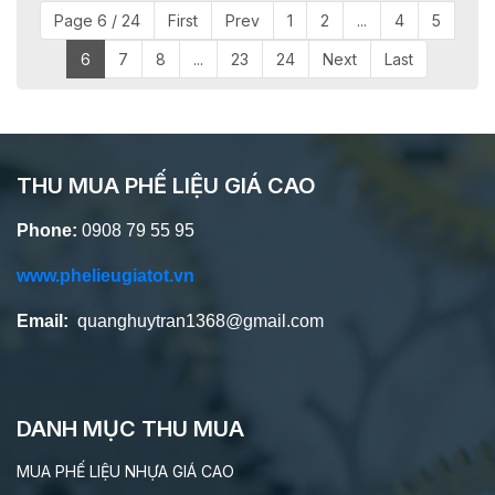
Page 6 / 24
First
Prev
1
2
...
4
5
6
7
8
...
23
24
Next
Last
THU MUA PHẾ LIỆU GIÁ CAO
Phone:
0908 79 55 95
www.phelieugiatot.vn
Email:
quanghuytran1368@gmail.com
DANH MỤC THU MUA
MUA PHẾ LIỆU NHỰA GIÁ CAO