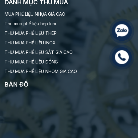
DANH MỤC THU MUA
MUA PHẾ LIỆU NHỰA GIÁ CAO
Thu mua phế liệu hơp kim
THU MUA PHẾ LIỆU THÉP
THU MUA PHẾ LIỆU INOX
THU MUA PHẾ LIỆU SẮT GIÁ CAO
THU MUA PHẾ LIỆU ĐỒNG
THU MUA PHẾ LIỆU NHÔM GIÁ CAO
BẢN ĐỒ