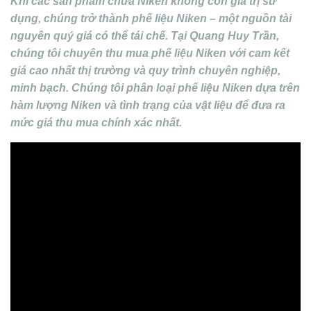
Khi các sản phẩm chứa Niken không còn giá trị sử
dụng, chúng trở thành phế liệu Niken – một nguồn tài
nguyên quý giá có thể tái chế. Tại Quang Huy Trần,
chúng tôi chuyên thu mua phế liệu Niken với cam kết
giá cao nhất thị trường và quy trình chuyên nghiệp,
minh bạch. Chúng tôi phân loại phế liệu Niken dựa trên
hàm lượng Niken và tình trạng của vật liệu để đưa ra
mức giá thu mua chính xác nhất.