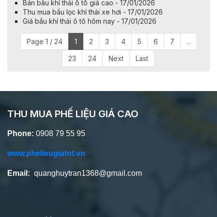
Bán bầu khí thải ô tô giá cao - 17/01/2026
Thu mua bầu lọc khí thải xe hơi - 17/01/2026
Giá bầu khí thải ô tô hôm nay - 17/01/2026
Page 1 / 24
1
2
3
4
5
6
7
...
23
24
Next
Last
THU MUA PHẾ LIỆU GIÁ CAO
Phone:
0908 79 55 95
www.phelieugiatot.vn
Email:
quanghuytran1368@gmail.com