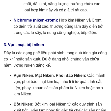
chất, dầu khí, năng lượng thường chứa các
loại hợp kim này và có giá trị rất cao.
Nichrome (niken-crom):
Hợp kim Niken và Crom,
có điện trở suất cao, thường dùng làm dây điện trở
trong các lò sấy, lò nung công nghiệp, bếp điện.
3. Vụn, mạt, bột niken
Đây là các dạng phế liệu phát sinh trong quá trình gia công
cơ khí hoặc sản xuất. Dù ở dạng nhỏ, chúng vẫn chứa
hàm lượng Niken đáng kể.
Vụn Niken, Mạt Niken, Phoi Bào Niken:
Các mảnh
vụn, phoi bào, mạt kim loại nhỏ li ti từ quá trình cắt,
tiện, phay, khoan các sản phẩm từ Niken hoặc hợp
kim Niken.
Bột Niken:
Bột kim loại Niken từ các quy trình sản
xuất bột luyện kim hoặc từ việc tái chế các sản phẩm