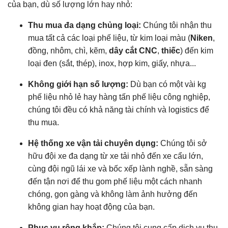
của bạn, dù số lượng lớn hay nhỏ:
Thu mua đa dạng chủng loại:
Chúng tôi nhận thu
mua tất cả các loại phế liệu, từ kim loại màu (
Niken
,
đồng, nhôm, chì, kẽm,
dây cắt CNC
,
thiếc
) đến kim
loại đen (sắt, thép), inox, hợp kim, giấy, nhựa...
Không giới hạn số lượng:
Dù bạn có một vài kg
phế liệu nhỏ lẻ hay hàng tấn phế liệu công nghiệp,
chúng tôi đều có khả năng tài chính và logistics để
thu mua.
Hệ thống xe vận tải chuyên dụng:
Chúng tôi sở
hữu đội xe đa dạng từ xe tải nhỏ đến xe cẩu lớn,
cùng đội ngũ lái xe và bốc xếp lành nghề, sẵn sàng
đến tận nơi để thu gom phế liệu một cách nhanh
chóng, gọn gàng và không làm ảnh hưởng đến
không gian hay hoạt động của bạn.
Phục vụ rộng khắp:
Chúng tôi cung cấp dịch vụ thu