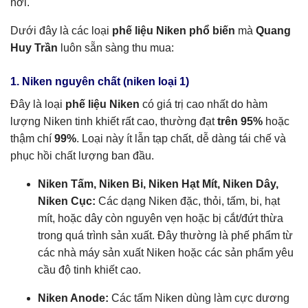
nơi.
Dưới đây là các loại
phế liệu Niken phổ biến
mà
Quang
Huy Trần
luôn sẵn sàng thu mua:
1. Niken nguyên chất (niken loại 1)
Đây là loại
phế liệu Niken
có giá trị cao nhất do hàm
lượng Niken tinh khiết rất cao, thường đạt
trên 95%
hoặc
thậm chí
99%
. Loại này ít lẫn tạp chất, dễ dàng tái chế và
phục hồi chất lượng ban đầu.
Niken Tấm, Niken Bi, Niken Hạt Mít, Niken Dây,
Niken Cục:
Các dạng Niken đặc, thỏi, tấm, bi, hạt
mít, hoặc dây còn nguyên vẹn hoặc bị cắt/đứt thừa
trong quá trình sản xuất. Đây thường là phế phẩm từ
các nhà máy sản xuất Niken hoặc các sản phẩm yêu
cầu độ tinh khiết cao.
Niken Anode:
Các tấm Niken dùng làm cực dương