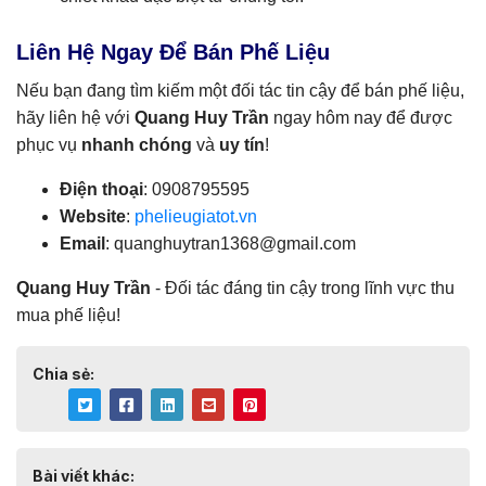
Liên Hệ Ngay Để Bán Phế Liệu
Nếu bạn đang tìm kiếm một đối tác tin cậy để bán phế liệu,
hãy liên hệ với
Quang Huy Trần
ngay hôm nay để được
phục vụ
nhanh chóng
và
uy tín
!
Điện thoại
: 0908795595
Website
:
phelieugiatot.vn
Email
:
quanghuytran1368@gmail.com
Quang Huy Trần
- Đối tác đáng tin cậy trong lĩnh vực thu
mua phế liệu!
Chia sẻ:
Bài viết khác: