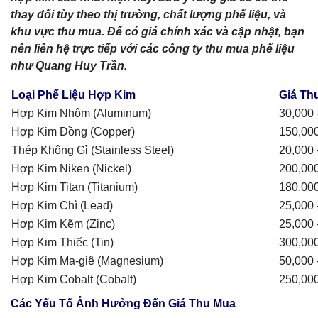
thay đổi tùy theo thị trường, chất lượng phế liệu, và
khu vực thu mua. Để có giá chính xác và cập nhật, bạn
nên liên hệ trực tiếp với các công ty thu mua phế liệu
như Quang Huy Trần.
Loại Phế Liệu Hợp Kim
Giá Th
Hợp Kim Nhôm (Aluminum)
30,000 
Hợp Kim Đồng (Copper)
150,000
Thép Không Gỉ (Stainless Steel)
20,000 
Hợp Kim Niken (Nickel)
200,000
Hợp Kim Titan (Titanium)
180,000
Hợp Kim Chì (Lead)
25,000 
Hợp Kim Kẽm (Zinc)
25,000 
Hợp Kim Thiếc (Tin)
300,000
Hợp Kim Ma-giê (Magnesium)
50,000 
Hợp Kim Cobalt (Cobalt)
250,000
Các Yếu Tố Ảnh Hưởng Đến Giá Thu Mua