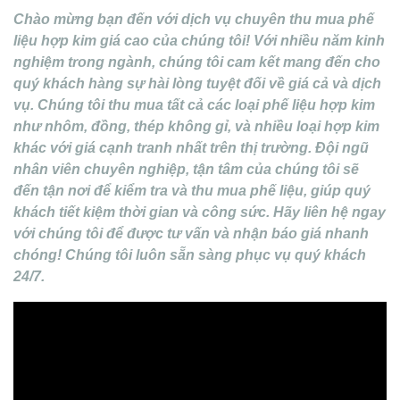
Chào mừng bạn đến với dịch vụ chuyên thu mua phế
liệu hợp kim giá cao của chúng tôi! Với nhiều năm kinh
nghiệm trong ngành, chúng tôi cam kết mang đến cho
quý khách hàng sự hài lòng tuyệt đối về giá cả và dịch
vụ. Chúng tôi thu mua tất cả các loại phế liệu hợp kim
như nhôm, đồng, thép không gỉ, và nhiều loại hợp kim
khác với giá cạnh tranh nhất trên thị trường. Đội ngũ
nhân viên chuyên nghiệp, tận tâm của chúng tôi sẽ
đến tận nơi để kiểm tra và thu mua phế liệu, giúp quý
khách tiết kiệm thời gian và công sức. Hãy liên hệ ngay
với chúng tôi để được tư vấn và nhận báo giá nhanh
chóng! Chúng tôi luôn sẵn sàng phục vụ quý khách
24/7.