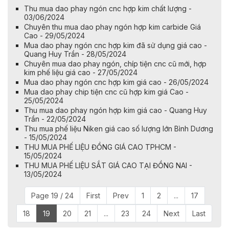
Thu mua dao phay ngón cnc hợp kim chất lượng -
03/06/2024
Chuyên thu mua dao phay ngón hợp kim carbide Giá
Cao - 29/05/2024
Mua dao phay ngón cnc hợp kim đã sử dụng giá cao -
Quang Huy Trần - 28/05/2024
Chuyên mua dao phay ngón, chíp tiện cnc cũ mới, hợp
kim phế liệu giá cao - 27/05/2024
Mua dao phay ngón cnc hợp kim giá cao - 26/05/2024
Mua dao phay chip tiện cnc cũ hợp kim giá Cao -
25/05/2024
Thu mua dao phay ngón hợp kim giá cao - Quang Huy
Trần - 22/05/2024
Thu mua phế liệu Niken giá cao số lượng lớn Bình Dương
- 15/05/2024
THU MUA PHẾ LIỆU ĐỒNG GIÁ CAO TPHCM -
15/05/2024
THU MUA PHẾ LIỆU SẮT GIÁ CAO TẠI ĐỒNG NAI -
13/05/2024
Page 19 / 24
First
Prev
1
2
...
17
18
19
20
21
...
23
24
Next
Last